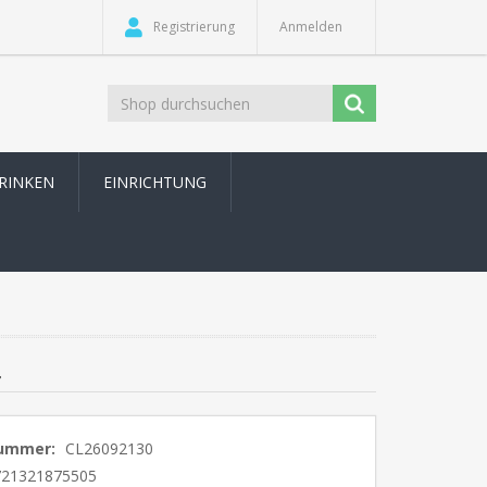
Registrierung
Anmelden
TRINKEN
EINRICHTUNG
nummer:
CL26092130
721321875505