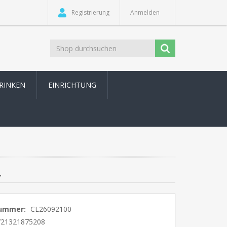
Registrierung
Anmelden
TRINKEN
EINRICHTUNG
4
nummer:
CL26092100
721321875208