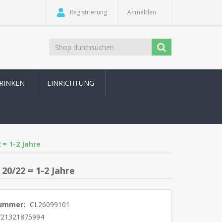
Registrierung
Anmelden
TRINKEN
EINRICHTUNG
= 1-2 Jahre
20/22 = 1-2 Jahre
nummer:
CL26099101
721321875994