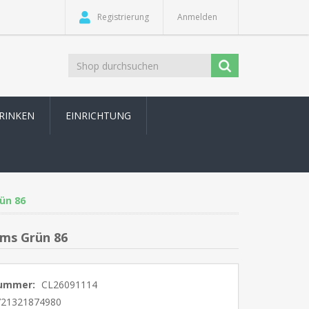
Registrierung
Anmelden
TRINKEN
EINRICHTUNG
ün 86
ams Grün 86
nummer:
CL26091114
721321874980