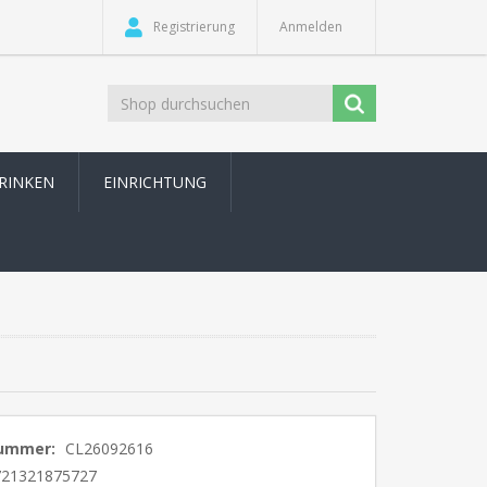
Registrierung
Anmelden
TRINKEN
EINRICHTUNG
nummer:
CL26092616
721321875727