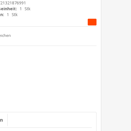
721321876991
einheit:
1
Stk
n:
1
Stk
on