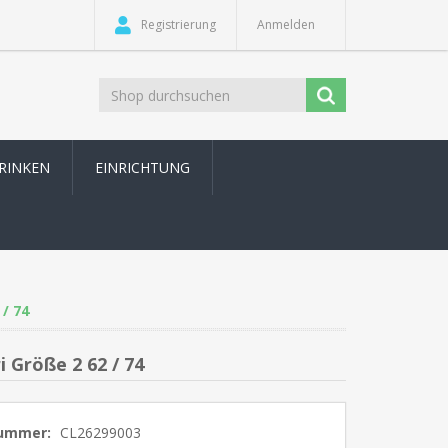
Registrierung
Anmelden
TRINKEN
EINRICHTUNG
/ 74
 Größe 2 62 / 74
nummer:
CL26299003