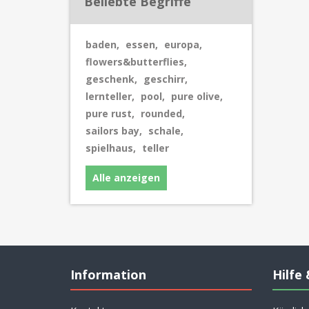
Beliebte Begriffe
baden
,
essen
,
europa
,
flowers&butterflies
,
geschenk
,
geschirr
,
lernteller
,
pool
,
pure olive
,
pure rust
,
rounded
,
sailors bay
,
schale
,
spielhaus
,
teller
Alle anzeigen
Information
Hilfe 