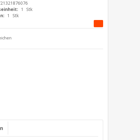
721321876076
einheit:
1
Stk
n:
1
Stk
on