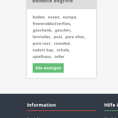
Beliebte Begriffe
baden
,
essen
,
europa
,
flowers&butterflies
,
geschenk
,
geschirr
,
lernteller
,
pool
,
pure olive
,
pure rust
,
rounded
,
sailors bay
,
schale
,
spielhaus
,
teller
Alle anzeigen
Information
Hilfe 