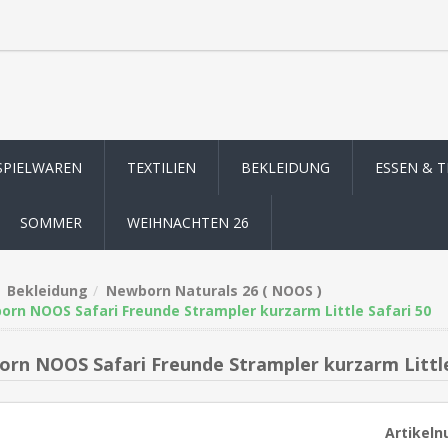
SPIELWAREN
TEXTILIEN
BEKLEIDUNG
ESSEN & 
SOMMER
WEIHNACHTEN 26
Bekleidung
Newborn Naturals 26 ( NOOS )
rn NOOS Safari Freunde Strampler kurzarm Little Safari 50
rn NOOS Safari Freunde Strampler kurzarm Little
Artikel