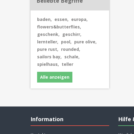
Beliebte Begriffe
baden
,
essen
,
europa
,
flowers&butterflies
,
geschenk
,
geschirr
,
lernteller
,
pool
,
pure olive
,
pure rust
,
rounded
,
sailors bay
,
schale
,
spielhaus
,
teller
Alle anzeigen
Information
Hilfe 