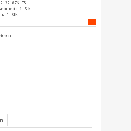
721321876175
einheit:
1
Stk
n:
1
Stk
on