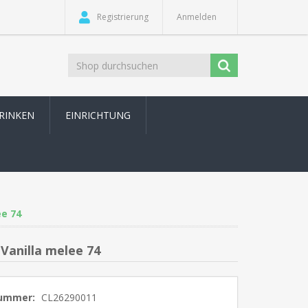
Registrierung
Anmelden
TRINKEN
EINRICHTUNG
e 74
Vanilla melee 74
nummer:
CL26290011