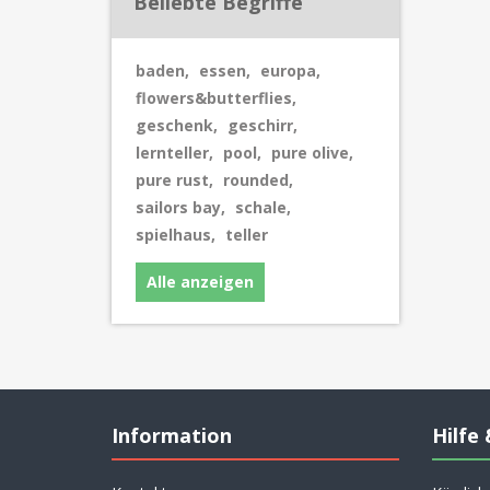
Beliebte Begriffe
baden
,
essen
,
europa
,
flowers&butterflies
,
geschenk
,
geschirr
,
lernteller
,
pool
,
pure olive
,
pure rust
,
rounded
,
sailors bay
,
schale
,
spielhaus
,
teller
Alle anzeigen
Information
Hilfe 