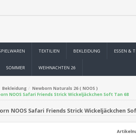
SPIELWAREN
TEXTILIEN
BEKLEIDUNG
ESSEN & 
SOMMER
WEIHNACHTEN 26
Bekleidung
Newborn Naturals 26 ( NOOS )
rn NOOS Safari Friends Strick Wickeljäckchen Soft Tan 68
rn NOOS Safari Friends Strick Wickeljäckchen Sof
Artikel