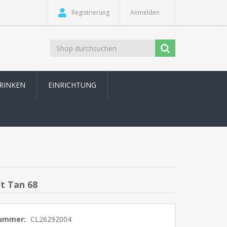
Registrierung
Anmelden
TRINKEN
EINRICHTUNG
t Tan 68
nummer:
CL26292004