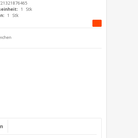
721321876465
einheit:
1
Stk
n:
1
Stk
on