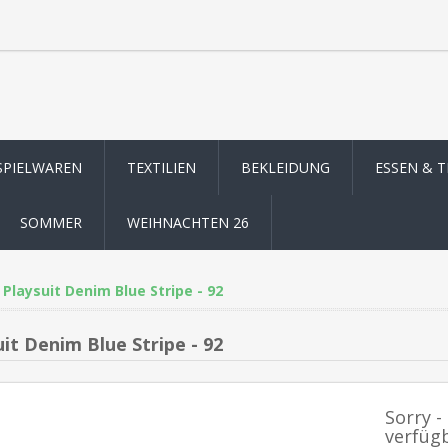
SPIELWAREN
TEXTILIEN
BEKLEIDUNG
ESSEN & 
SOMMER
WEIHNACHTEN 26
Playsuit Denim Blue Stripe - 92
it Denim Blue Stripe - 92
Sorry -
verfüg