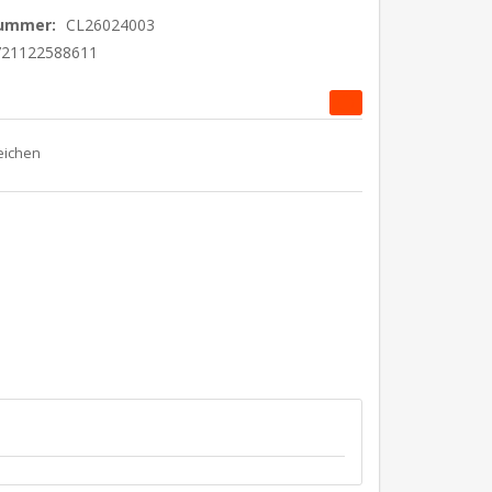
nummer:
CL26024003
721122588611