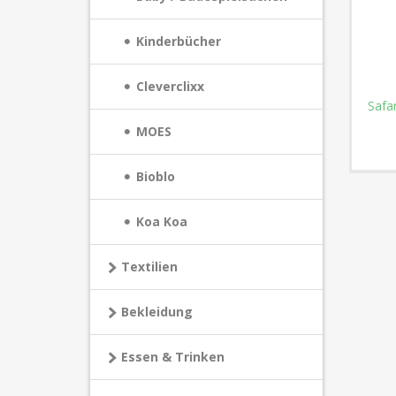
Kinderbücher
Cleverclixx
Safa
MOES
Bioblo
Koa Koa
Textilien
Bekleidung
Essen & Trinken