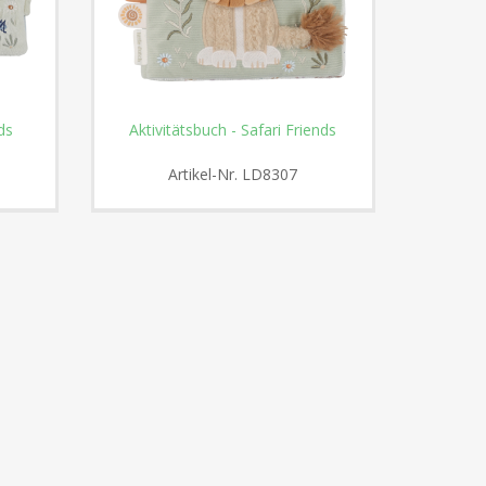
ds
Aktivitätsbuch - Safari Friends
Safari F
Artikel-Nr.
LD8307