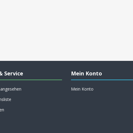
& Service
Mein Konto
h angesehen
Mein Konto
hsliste
en