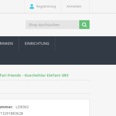
Registrierung
Anmelden
TRINKEN
EINRICHTUNG
fari Friends - Kuscheltier Elefant GRS
nummer:
LD8362
713291883628