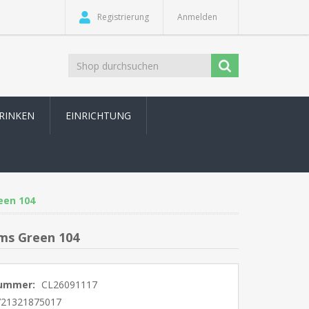
Registrierung
Anmelden
TRINKEN
EINRICHTUNG
een 104
ams Green 104
nummer:
CL26091117
721321875017