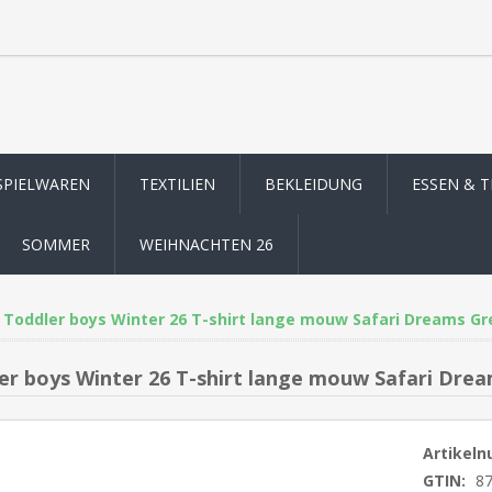
SPIELWAREN
TEXTILIEN
BEKLEIDUNG
ESSEN & 
SOMMER
WEIHNACHTEN 26
Toddler boys Winter 26 T-shirt lange mouw Safari Dreams Gr
er boys Winter 26 T-shirt lange mouw Safari Dre
Artikel
GTIN:
8