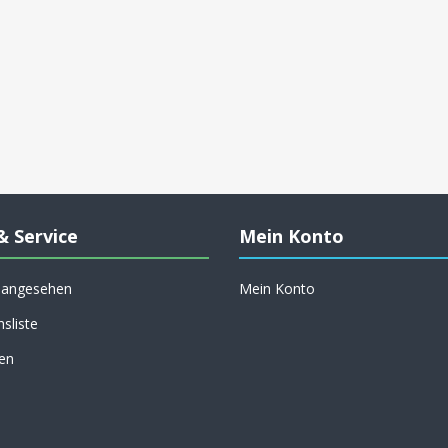
& Service
Mein Konto
h angesehen
Mein Konto
hsliste
en