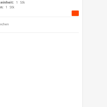
einheit:
1
Stk
n:
1
Stk