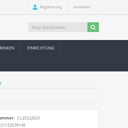
Registrierung
Anmelden
TRINKEN
EINRICHTUNG
)
nummer:
CL25222021
721122579145