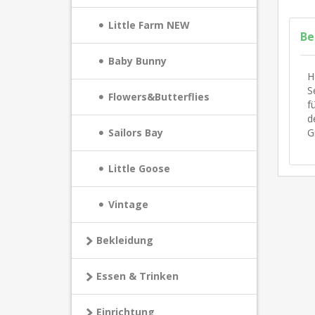
Little Farm NEW
Be
Baby Bunny
H
S
Flowers&Butterflies
f
d
G
Sailors Bay
Little Goose
Vintage
Bekleidung
Essen & Trinken
Einrichtung